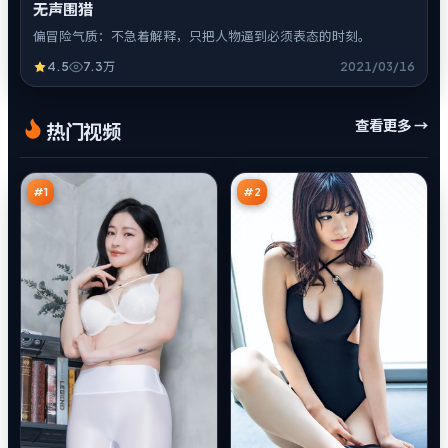
无声围猎
偏冒险气质：不急着解释，只把人物逼到必须表态的时刻。
4.5
7.3万
2021/03/16
暗
深
查看更多 →
热门视频
码
海
谎
孤
98
97
言
岛
万
万
之
城
#
1
#
2
烈
深
焰
空