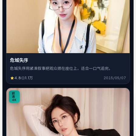
危城失序
危城失序用紧凑叙事把观众摁在座位上，适合一口气追完。
4.8
1.1万
2015/05/07
1
超
清
4K