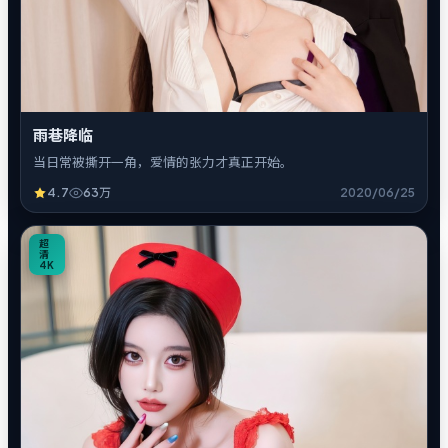
雨巷降临
当日常被撕开一角，爱情的张力才真正开始。
4.7
63万
2020/06/25
8
超
清
4K