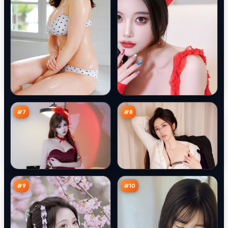
金
边
岸
境
绝
回
97
96
路
声
万
万
书
#
7
#
8
火
南
海
渡
绝
码
95
88
路
头
万
万
书
#
9
#
10