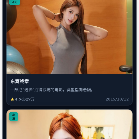
4K
东篱终章
一部把“选择”拍得很疼的电影，类型指向悬疑。
4.9
29万
2015/10/12
4
高
清