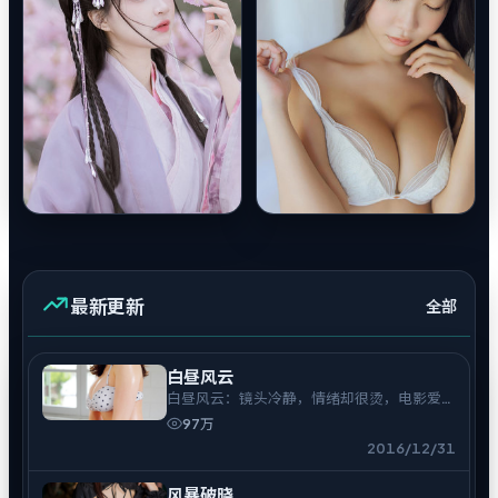
最新更新
全部
白昼风云
白昼风云：镜头冷静，情绪却很烫，电影爱好
者可入。
97万
2016/12/31
风暴破晓