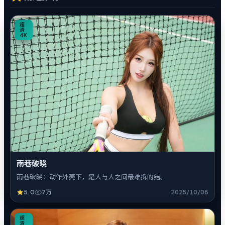
0
超
清
4K
雨巷破晓
雨巷破晓：动作外壳下，是人与人之间最难拆的结。
5.0
7万
2025/10/08
7
超
清