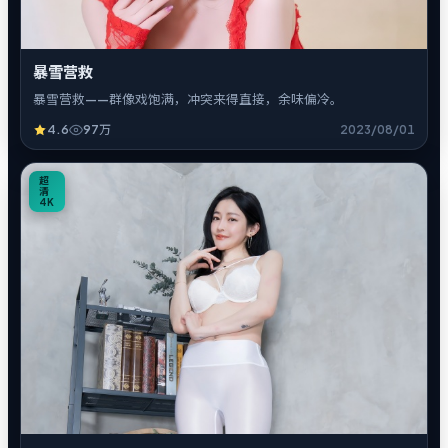
暴雪营救
暴雪营救——群像戏饱满，冲突来得直接，余味偏冷。
4.6
97万
2023/08/01
5
超
清
4K