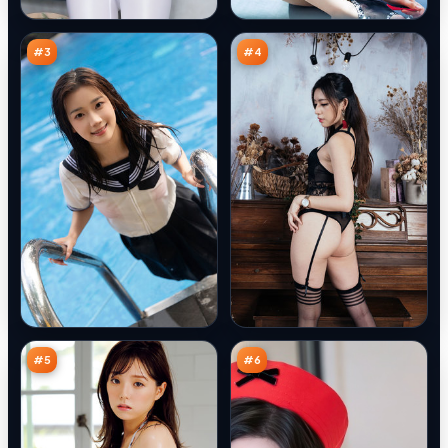
回
回
97
97
响
廊
万
万
#
3
#
4
白
暴
昼
雪
风
营
97
97
云
救
万
万
#
5
#
6