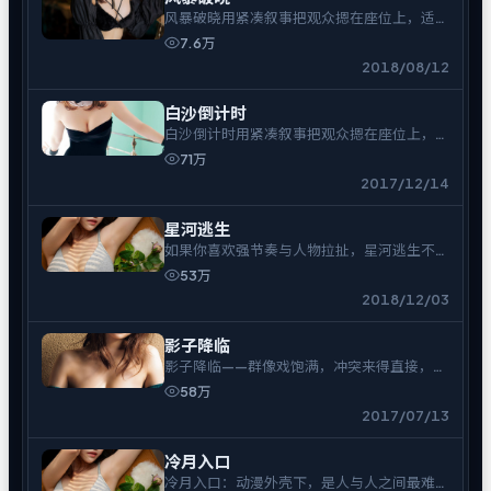
风暴破晓用紧凑叙事把观众摁在座位上，适合
一口气追完。
7.6万
2018/08/12
白沙倒计时
白沙倒计时用紧凑叙事把观众摁在座位上，适
合一口气追完。
71万
2017/12/14
星河逃生
如果你喜欢强节奏与人物拉扯，星河逃生不会
让你走神。
53万
2018/12/03
影子降临
影子降临——群像戏饱满，冲突来得直接，余
味偏冷。
58万
2017/07/13
冷月入口
冷月入口：动漫外壳下，是人与人之间最难拆