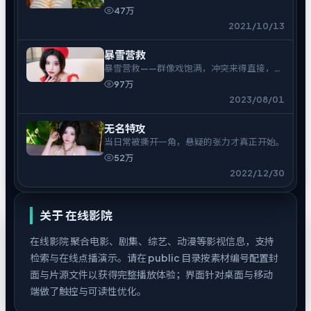
的结。
47万
2021/10/13
暴雪营救
暴雪营救——群像戏饱满，冲突来得直接，余
味偏冷。
97万
2023/08/01
无名特攻
当日常被撕开一角，悬疑的张力才真正开始。
52万
2022/12/30
关于
在线影院
在线影院
聚合电影、剧集、综艺、动漫等影视信息，支持
检索与在线点播演示。请在 public 目录按素材编号配置封
面与片源文件以获得完整播放体验；界面针对桌面与移动
端做了触控与可读性优化。